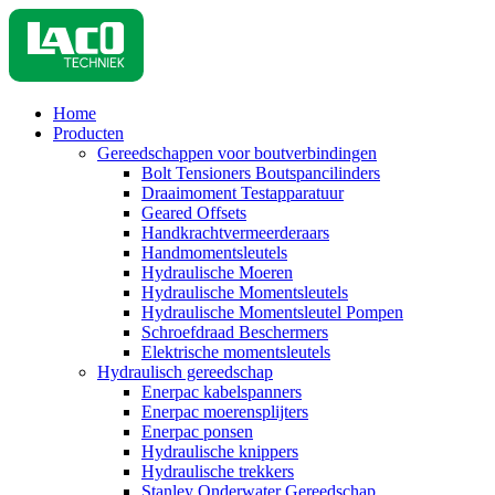
Home
Producten
Gereedschappen voor boutverbindingen
Bolt Tensioners Boutspancilinders
Draaimoment Testapparatuur
Geared Offsets
Handkrachtvermeerderaars
Handmomentsleutels
Hydraulische Moeren
Hydraulische Momentsleutels
Hydraulische Momentsleutel Pompen
Schroefdraad Beschermers
Elektrische momentsleutels
Hydraulisch gereedschap
Enerpac kabelspanners
Enerpac moerensplijters
Enerpac ponsen
Hydraulische knippers
Hydraulische trekkers
Stanley Onderwater Gereedschap