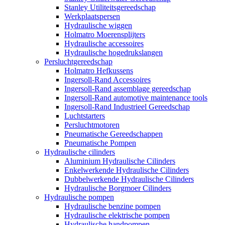
Stanley Utiliteitsgereedschap
Werkplaatspersen
Hydraulische wiggen
Holmatro Moerensplijters
Hydraulische accessoires
Hydraulische hogedrukslangen
Persluchtgereedschap
Holmatro Hefkussens
Ingersoll-Rand Accessoires
Ingersoll-Rand assemblage gereedschap
Ingersoll-Rand automotive maintenance tools
Ingersoll-Rand Industrieel Gereedschap
Luchtstarters
Persluchtmotoren
Pneumatische Gereedschappen
Pneumatische Pompen
Hydraulische cilinders
Aluminium Hydraulische Cilinders
Enkelwerkende Hydraulische Cilinders
Dubbelwerkende Hydraulische Cilinders
Hydraulische Borgmoer Cilinders
Hydraulische pompen
Hydraulische benzine pompen
Hydraulische elektrische pompen
Hydraulische handpompen