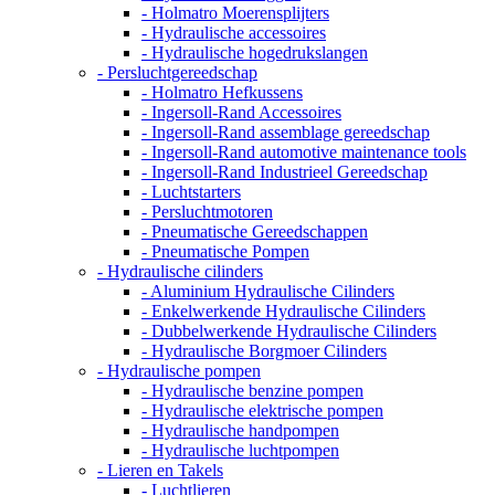
- Holmatro Moerensplijters
- Hydraulische accessoires
- Hydraulische hogedrukslangen
- Persluchtgereedschap
- Holmatro Hefkussens
- Ingersoll-Rand Accessoires
- Ingersoll-Rand assemblage gereedschap
- Ingersoll-Rand automotive maintenance tools
- Ingersoll-Rand Industrieel Gereedschap
- Luchtstarters
- Persluchtmotoren
- Pneumatische Gereedschappen
- Pneumatische Pompen
- Hydraulische cilinders
- Aluminium Hydraulische Cilinders
- Enkelwerkende Hydraulische Cilinders
- Dubbelwerkende Hydraulische Cilinders
- Hydraulische Borgmoer Cilinders
- Hydraulische pompen
- Hydraulische benzine pompen
- Hydraulische elektrische pompen
- Hydraulische handpompen
- Hydraulische luchtpompen
- Lieren en Takels
- Luchtlieren