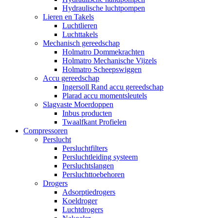
Hydraulische luchtpompen
Lieren en Takels
Luchtlieren
Luchttakels
Mechanisch gereedschap
Holmatro Dommekrachten
Holmatro Mechanische Vijzels
Holmatro Scheepswiggen
Accu gereedschap
Ingersoll Rand accu gereedschap
Plarad accu momentsleutels
Slagvaste Moerdoppen
Inbus producten
Twaalfkant Profielen
Compressoren
Perslucht
Persluchtfilters
Persluchtleiding systeem
Persluchtslangen
Persluchttoebehoren
Drogers
Adsorptiedrogers
Koeldroger
Luchtdrogers