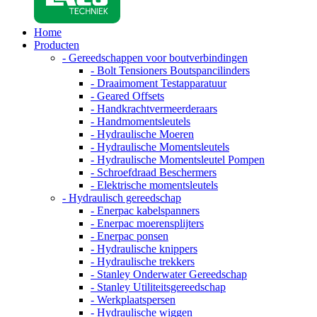
Home
Producten
- Gereedschappen voor boutverbindingen
- Bolt Tensioners Boutspancilinders
- Draaimoment Testapparatuur
- Geared Offsets
- Handkrachtvermeerderaars
- Handmomentsleutels
- Hydraulische Moeren
- Hydraulische Momentsleutels
- Hydraulische Momentsleutel Pompen
- Schroefdraad Beschermers
- Elektrische momentsleutels
- Hydraulisch gereedschap
- Enerpac kabelspanners
- Enerpac moerensplijters
- Enerpac ponsen
- Hydraulische knippers
- Hydraulische trekkers
- Stanley Onderwater Gereedschap
- Stanley Utiliteitsgereedschap
- Werkplaatspersen
- Hydraulische wiggen