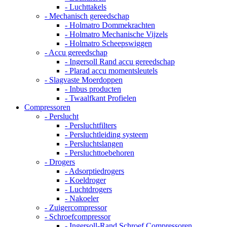
- Luchttakels
- Mechanisch gereedschap
- Holmatro Dommekrachten
- Holmatro Mechanische Vijzels
- Holmatro Scheepswiggen
- Accu gereedschap
- Ingersoll Rand accu gereedschap
- Plarad accu momentsleutels
- Slagvaste Moerdoppen
- Inbus producten
- Twaalfkant Profielen
Compressoren
- Perslucht
- Persluchtfilters
- Persluchtleiding systeem
- Persluchtslangen
- Persluchttoebehoren
- Drogers
- Adsorptiedrogers
- Koeldroger
- Luchtdrogers
- Nakoeler
- Zuigercompressor
- Schroefcompressor
- Ingersoll-Rand Schroef Compressoren