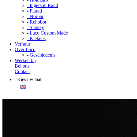
- Ingersoll Rand
- Plarad
- Norbar
- Rehobot
- Stanley
- Laco Custom Made
- Kiekens
Verhuur
Over Laco
- Geschiedenis
Werken bij
Bel ons
Contact
Kies uw taal: