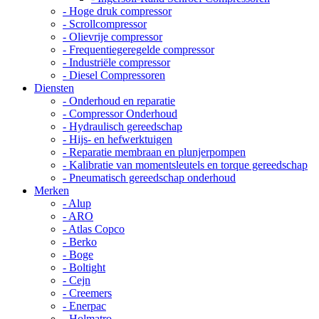
- Hoge druk compressor
- Scrollcompressor
- Olievrije compressor
- Frequentiegeregelde compressor
- Industriële compressor
- Diesel Compressoren
Diensten
- Onderhoud en reparatie
- Compressor Onderhoud
- Hydraulisch gereedschap
- Hijs- en hefwerktuigen
- Reparatie membraan en plunjerpompen
- Kalibratie van momentsleutels en torque gereedschap
- Pneumatisch gereedschap onderhoud
Merken
- Alup
- ARO
- Atlas Copco
- Berko
- Boge
- Boltight
- Cejn
- Creemers
- Enerpac
- Holmatro