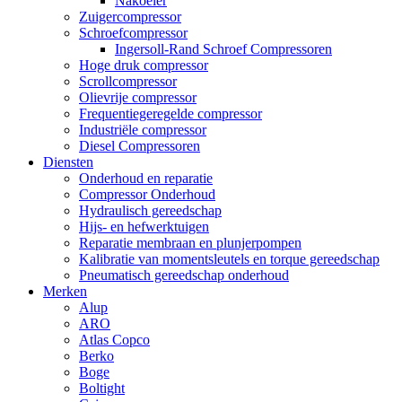
Nakoeler
Zuigercompressor
Schroefcompressor
Ingersoll-Rand Schroef Compressoren
Hoge druk compressor
Scrollcompressor
Olievrije compressor
Frequentiegeregelde compressor
Industriële compressor
Diesel Compressoren
Diensten
Onderhoud en reparatie
Compressor Onderhoud
Hydraulisch gereedschap
Hijs- en hefwerktuigen
Reparatie membraan en plunjerpompen
Kalibratie van momentsleutels en torque gereedschap
Pneumatisch gereedschap onderhoud
Merken
Alup
ARO
Atlas Copco
Berko
Boge
Boltight