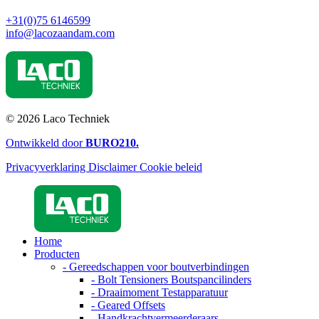
+31(0)75 6146599
info@lacozaandam.com
© 2026 Laco Techniek
Ontwikkeld door
BURO
210
.
Privacyverklaring
Disclaimer
Cookie beleid
Home
Producten
- Gereedschappen voor boutverbindingen
- Bolt Tensioners Boutspancilinders
- Draaimoment Testapparatuur
- Geared Offsets
- Handkrachtvermeerderaars