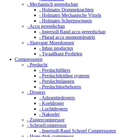
- Mechanisch gereedschap
- Holmatro Dommekrachten
- Holmatro Mechanische Vijzels
- Holmatro Scheepswiggen
- Accu gereedschap
- Ingersoll Rand accu gereedschap
- Plarad accu momentsleutels
- Slagvaste Moerdoppen
- Inbus producten
- Twaalfkant Profielen
Compressoren
- Perslucht
- Persluchtfilters
- Persluchtleiding systeem
- Persluchtslangen
- Persluchttoebehoren
- Drogers
- Adsorptiedrogers
- Koeldroger
- Luchtdrogers
- Nakoeler
- Zuigercompressor
- Schroefcompressor
- Ingersoll-Rand Schroef Compressoren
- Hoge druk compressor