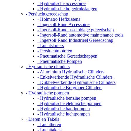
- Hydraulische accessoires
- Hydraulische hogedrukslangen
- Persluchtgereedschap
- Holmatro Hefkussens
- Ingersoll-Rand Accessoires
- Ingersoll-Rand assemblage gereedschap
- Ingersoll-Rand automotive maintenance tools
- Ingersoll-Rand Industrieel Gereedschap
- Luchtstarters
- Persluchtmotoren
- Pneumatische Gereedschappen
- Pneumatische Pompen
- Hydraulische cilinders
- Aluminium Hydraulische Cilinders
- Enkelwerkende Hydraulische Cilinders
- Dubbelwerkende Hydraulische Cilinders
- Hydraulische Borgmoer Cilinders
- Hydraulische pompen
- Hydraulische benzine pompen
- Hydraulische elektrische pompen
- Hydraulische handpompen
- Hydraulische luchtpompen
- Lieren en Takels
- Luchtlieren
- Luchttakels