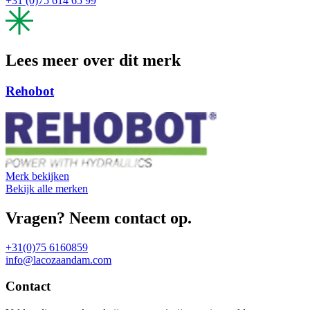
+31 (0)75 614 65 99
Lees meer over dit merk
Rehobot
Merk bekijken
Bekijk alle merken
Vragen? Neem contact op.
+31(0)75 6160859
info@lacozaandam.com
Contact