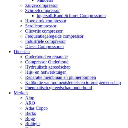
Nakoeler
Zuigercompressor
Schroefcompressor
Ingersoll-Rand Schroef Compressoren
Hoge druk compressor
Scrollcompressor
Olievrije compressor
Frequentiegeregelde compressor
Industriële compressor
Diesel Compressoren
Diensten
Onderhoud en reparatie
Compressor Onderhoud
Hydraulisch gereedschap
Hijs- en hefwerktuigen
Reparatie membraan en plunjerpompen
Kalibratie van momentsleutels en torque gereedschap
Pneumatisch gereedschap onderhoud
Merken
Alup
ARO
Atlas Copco
Berko
Boge
Boltight