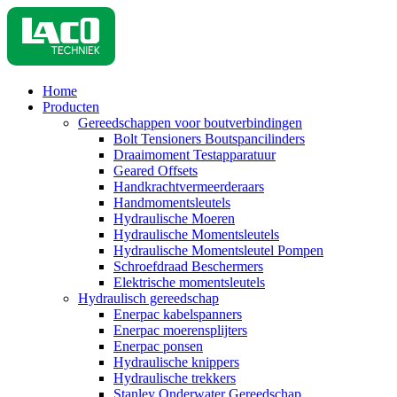
Home
Producten
Gereedschappen voor boutverbindingen
Bolt Tensioners Boutspancilinders
Draaimoment Testapparatuur
Geared Offsets
Handkrachtvermeerderaars
Handmomentsleutels
Hydraulische Moeren
Hydraulische Momentsleutels
Hydraulische Momentsleutel Pompen
Schroefdraad Beschermers
Elektrische momentsleutels
Hydraulisch gereedschap
Enerpac kabelspanners
Enerpac moerensplijters
Enerpac ponsen
Hydraulische knippers
Hydraulische trekkers
Stanley Onderwater Gereedschap