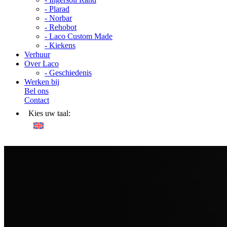
- Plarad
- Norbar
- Rehobot
- Laco Custom Made
- Kiekens
Verhuur
Over Laco
- Geschiedenis
Werken bij
Bel ons
Contact
Kies uw taal: