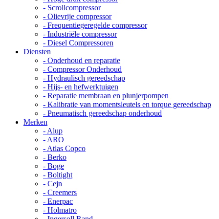
- Scrollcompressor
- Olievrije compressor
- Frequentiegeregelde compressor
- Industriële compressor
- Diesel Compressoren
Diensten
- Onderhoud en reparatie
- Compressor Onderhoud
- Hydraulisch gereedschap
- Hijs- en hefwerktuigen
- Reparatie membraan en plunjerpompen
- Kalibratie van momentsleutels en torque gereedschap
- Pneumatisch gereedschap onderhoud
Merken
- Alup
- ARO
- Atlas Copco
- Berko
- Boge
- Boltight
- Cejn
- Creemers
- Enerpac
- Holmatro
- Ingersoll Rand