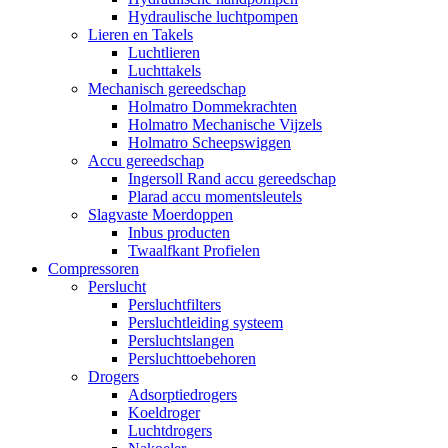
Hydraulische luchtpompen
Lieren en Takels
Luchtlieren
Luchttakels
Mechanisch gereedschap
Holmatro Dommekrachten
Holmatro Mechanische Vijzels
Holmatro Scheepswiggen
Accu gereedschap
Ingersoll Rand accu gereedschap
Plarad accu momentsleutels
Slagvaste Moerdoppen
Inbus producten
Twaalfkant Profielen
Compressoren
Perslucht
Persluchtfilters
Persluchtleiding systeem
Persluchtslangen
Persluchttoebehoren
Drogers
Adsorptiedrogers
Koeldroger
Luchtdrogers