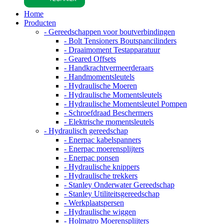
Home
Producten
- Gereedschappen voor boutverbindingen
- Bolt Tensioners Boutspancilinders
- Draaimoment Testapparatuur
- Geared Offsets
- Handkrachtvermeerderaars
- Handmomentsleutels
- Hydraulische Moeren
- Hydraulische Momentsleutels
- Hydraulische Momentsleutel Pompen
- Schroefdraad Beschermers
- Elektrische momentsleutels
- Hydraulisch gereedschap
- Enerpac kabelspanners
- Enerpac moerensplijters
- Enerpac ponsen
- Hydraulische knippers
- Hydraulische trekkers
- Stanley Onderwater Gereedschap
- Stanley Utiliteitsgereedschap
- Werkplaatspersen
- Hydraulische wiggen
- Holmatro Moerensplijters