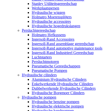
Stanley Utiliteitsgereedschap
Werkplaatspersen
Hydraulische wiggen
Holmatro Moerensplijters
Hydraulische accessoires
Hydraulische hogedrukslangen
Persluchtgereedschap
Holmatro Hefkussens
Ingersoll-Rand Accessoires
Ingersoll-Rand assemblage gereedschap
Ingersoll-Rand automotive maintenance tools
Ingersoll-Rand Industrieel Gereedschap
Luchtstarters
Persluchtmotoren
Pneumatische Gereedschappen
Pneumatische Pompen
Hydraulische cilinders
Aluminium Hydraulische Cilinders
Enkelwerkende Hydraulische Cilinders
Dubbelwerkende Hydraulische Cilinders
Hydraulische Borgmoer Cilinders
Hydraulische pompen
Hydraulische benzine pompen
Hydraulische elektrische pompen
Hydraulische handpompen